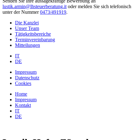
Senden Sie Ihre aussagekräftige Bewerbung an
lustik.armin@lhsteuerberatung.it
oder melden Sie sich telefonisch
unter der Nummer
0473/491919
.
Die Kanzlei
Unser Team
Tätigkeitsbereiche
Terminvereinbarung
Mitteilungen
IT
DE
Impressum
Datenschutz
Cookies
Home
Impressum
Kontakt
IT
DE