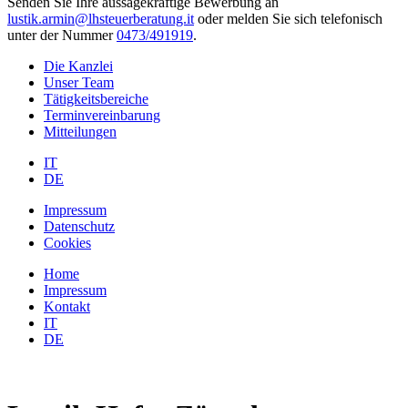
Senden Sie Ihre aussagekräftige Bewerbung an
lustik.armin@lhsteuerberatung.it
oder melden Sie sich telefonisch
unter der Nummer
0473/491919
.
Die Kanzlei
Unser Team
Tätigkeitsbereiche
Terminvereinbarung
Mitteilungen
IT
DE
Impressum
Datenschutz
Cookies
Home
Impressum
Kontakt
IT
DE